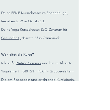
Deine PEKiP Kursadresse: im Sonnenhügel,
Redekerstr. 24 in Osnabrück
Deine Yoga Kursadresse:
ZeO-Zentrum für
Gesundheit,
Hasestr. 63 in Osnabrück
Wer leitet die Kurse?
Ich heiße
Natalie Sommer
und bin zertifizierte
Yogalehrerin (540 RYT), PEKiP -
Gruppenleiterin
Diplom-Pädagogin und
erfahrende Kursleiterin.
Als Dreifach-Mami gebe ich gerne Einblicke aus
meinen
Alltagserfahrungen. Durchschlaf-Kinder
sind noch nicht dabei.