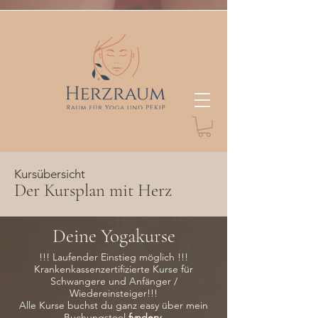
Kursübersicht
Der Kursplan mit Herz
Deine Yogakurse
!!! Laufender Einstieg möglich !!!
Krankenkassenzertifizierte Kurse für
Schwangere und Anfänger /
Wiedereinsteiger!!!
Alle Kurse buchst du ganz easy über mein
Buchungstool
fyn
dery.