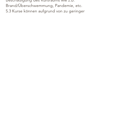
Brand/Überschwemmung, Pandemie, etc.
5.3 Kurse können aufgrund von zu geringer
Beteiligung, aus räumlichen, personellen
oder finanziellen Gründen seitens der
Kursleitung abgesagt werden. Die
Kursgebühr wird in diesen Fällen komplett
rückerstattet.
5.4 Bei Kursabsage während eines
Kursblocks werden die Kursgebühren
anteilmäßig zurückerstattet.
5.5 Eine Rückerstattung erfolgt auch nicht,
wenn ein Wechsel der Kursleitung/ -
vertretung oder der Veranstaltungsort
stattfindet.
Kontaktangaben
017620039025
hello.herzraum@gmail.com
Redekerstraße 24, Osnabrück, Deutschland