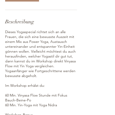
.
S
e
p
Beschreibung
t
.
Dieses Yogaspecial richtet sich an alle
Frauen, die sich eine bewusste Auszeit mit
einem Mix aus Power Yoga, Austausch
untereinander und entspannter Yin-Einheit
gönnen wollen. Vielleicht möchtest du auch
herausfinden, welcher Yogastil dir gut tut,
dann kannst du im Workshop direkt Vinyasa
Flow mit Yin Yoga vergleichen.
Yogaanfänger wie Fortgeschrittene werden
bewusste abgeholt.
Im Workshop erhälst du:
60 Min. Vinyasa Flow Stunde mit Fokus
Bauch-Beine-Po
60 Min. Yin-Yoga mit Yoga Nidra
Workshop-Bonus