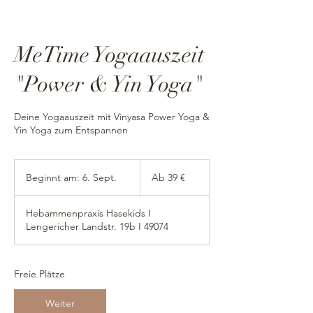
MeTime Yogaauszeit
"Power & Yin Yoga"
Deine Yogaauszeit mit Vinyasa Power Yoga &
Yin Yoga zum Entspannen
Ab
39
Beginnt am: 6. Sept.
B
Ab 39 €
Euro
e
g
Hebammenpraxis Hasekids I
i
Lengericher Landstr. 19b I 49074
n
n
t
a
Freie Plätze
m
:
Weiter
6