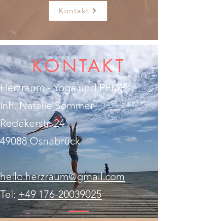
Kontakt
KONTAKT
Herzraum - Yoga und PEKiP
Inh. Natalie Sommer
Redekerstr. 24
49088 Osnabrück
hello.herzraum@gmail.com
Tel:
+49 176-20039025