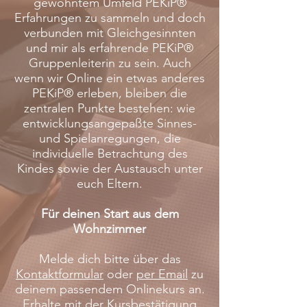
gewohntem Umfeld PEKiP®
Erfahrungen zu sammeln und doch
verbunden mit Gleichgesinnten
und mir als erfahrende PEKiP®
Gruppenleiterin zu sein. Auch
wenn wir Online ein etwas anderes
PEKiP® erleben, bleiben die
zentralen Punkte bestehen: wie
entwicklungsangepaßte Sinnes-
und Spielanregungen, die
individuelle Betrachtung des
Kindes sowie der Austausch unter
euch Eltern.
Für deinen Start aus dem
Wohnzimmer
Melde dich bitte über das
Kontaktformular
oder
per Email
zu
deinem passendem Onlinekurs an.
Erhalte mit der Kursbestätigung