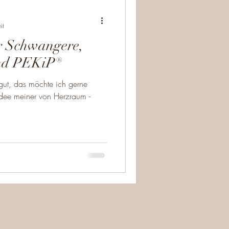
wangerschaft
it
r Schwangere,
nd PEKiP®
gut, das möchte ich gerne
Idee meiner von Herzraum -