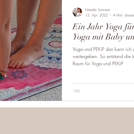
k
Babykurse
Schwanger
Sch
Natalie Sommer
12. Apr. 2022
4 Min. Leseze
Ein Jahr Yoga fü
Baby
Eltern Kind Yoga
Yoga mit Baby u
Yoga und PEKiP das kann ich 
weitergeben. So entstand die 
Raum für Yoga und PEKiP