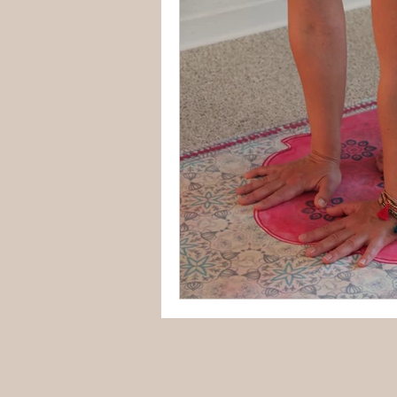
Yoga in Osnabrüc
PEKiP
Kurse