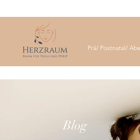
Prä/ Postnatal/ Ab
Blog