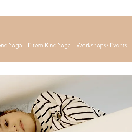
end Yoga
Eltern Kind Yoga
Workshops/ Events