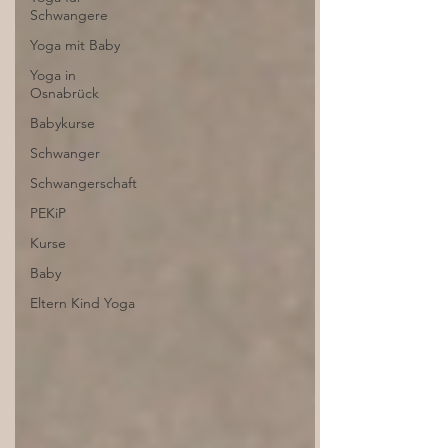
Schwangere
Yoga mit Baby
Yoga in
Osnabrück
Babykurse
Schwanger
Schwangerschaft
PEKiP
Kurse
Baby
Eltern Kind Yoga